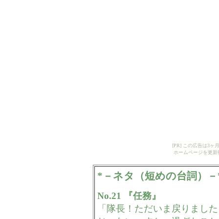
[PR] この広告は
ホームページを更新
*－ネタ（短めの台詞）－
No.21 『任務』
「隊長！ただいま戻りました